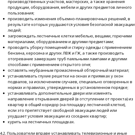
производственных участков, мастерских, а также хранения
продукции, оборудования, мебели и других предметов личного
пользования;
производить изменения объемно-планировочных решений, в
результате которых ухудшаются условия безопасной эвакуации
людей;
загромождать лестничные клетки мебелью, вещами, горючими
материалами, оборудованием и другими предметами;
проводить уборку помещений и стирку одежды с применением
бензина, керосина и других ЛВЖ и ГЖ, а также производить
отогревание замерзших труб паяльными лампами и другими
способами с применением открытого огня;
оставлять неубранным промасленный обтирочный материал;
устанавливать глухие решетки на окнах и приямках у окон
подвалов, за исключением случаев, специально оговоренных в
нормах и правилах, утвержденных в установленном порядке;
устанавливать дополнительные двери или изменять
направление открывания дверей (в отступлении от проекта) из
квартир в общий коридор (на площадку лестничной клетки),
если это препятствует свободной эвакуации людей или
ухудшает условия эвакуации из соседних квартир;
курить на лестничных площадках.
4.2. Пользователи вправе устанавливать телевизионные и иные