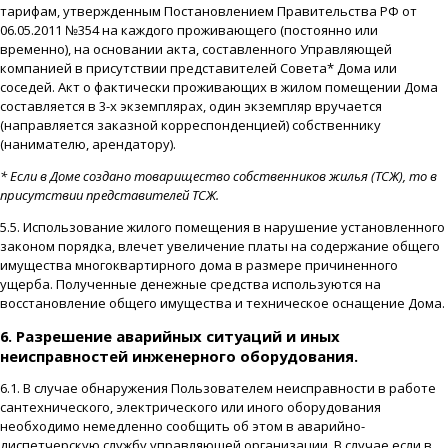
тарифам, утвержденным Постановлением Правительства РФ от
06.05.2011 №354 на каждого проживающего (постоянно или
временно), на основании акта, составленного Управляющей
компанией в присутствии представителей Совета* Дома или
соседей. Акт о фактически проживающих в жилом помещении Дома
составляется в 3-х экземплярах, один экземпляр вручается
(направляется заказной корреспонденцией) собственнику
(нанимателю, арендатору).
* Если в Доме создано товарищество собственников жилья (ТСЖ), то в
присутствии представителей ТСЖ.
5.5. Использование жилого помещения в нарушение установленного
законом порядка, влечет увеличение платы на содержание общего
имущества многоквартирного дома в размере причиненного
ущерба. Полученные денежные средства используются на
восстановление общего имущества и техническое оснащение Дома.
6. Разрешение аварийных ситуаций и иных
неисправностей инженерного оборудования.
6.1. В случае обнаружения Пользователем неисправности в работе
сантехнического, электрического или иного оборудования
необходимо немедленно сообщить об этом в аварийно-
диспетчерскую службу управляющей организации. В случае если в